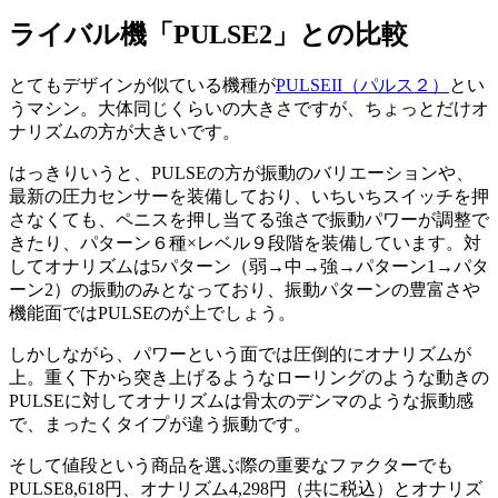
ライバル機「PULSE2」との比較
とてもデザインが似ている機種が
PULSEII（パルス２）
とい
うマシン。大体同じくらいの大きさですが、ちょっとだけオ
ナリズムの方が大きいです。
はっきりいうと、PULSEの方が振動のバリエーションや、
最新の圧力センサーを装備しており、いちいちスイッチを押
さなくても、ペニスを押し当てる強さで振動パワーが調整で
きたり、パターン６種×レベル９段階を装備しています。対
してオナリズムは5パターン（弱→中→強→パターン1→パタ
ーン2）の振動のみとなっており、振動パターンの豊富さや
機能面ではPULSEのが上でしょう。
しかしながら、パワーという面では圧倒的にオナリズムが
上。重く下から突き上げるようなローリングのような動きの
PULSEに対してオナリズムは骨太のデンマのような振動感
で、まったくタイプが違う振動です。
そして値段という商品を選ぶ際の重要なファクターでも
PULSE8,618円、オナリズム4,298円（共に税込）とオナリズ