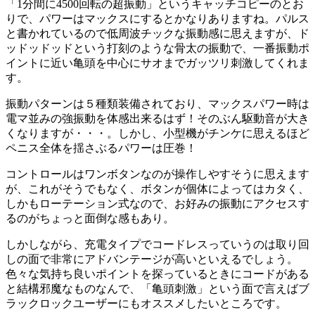
「1分間に4500回転の超振動」というキャッチコピーのとお
りで、パワーはマックスにするとかなりありますね。パルス
と書かれているので低周波チックな振動感に思えますが、ド
ッドッドッドという打刻のような骨太の振動で、一番振動ポ
イントに近い亀頭を中心にサオまでガッツリ刺激してくれま
す。
振動パターンは５種類装備されており、マックスパワー時は
電マ並みの強振動を体感出来るはず！そのぶん駆動音が大き
くなりますが・・・。しかし、小型機がチンケに思えるほど
ペニス全体を揺さぶるパワーは圧巻！
コントロールはワンボタンなのが操作しやすそうに思えます
が、これがそうでもなく、ボタンが個体によってはカタく、
しかもローテーション式なので、お好みの振動にアクセスす
るのがちょっと面倒な感もあり。
しかしながら、充電タイプでコードレスっていうのは取り回
しの面で非常にアドバンテージが高いといえるでしょう。
色々な気持ち良いポイントを探っているときにコードがある
と結構邪魔なものなんで、「亀頭刺激」という面で言えばブ
ラックロックユーザーにもオススメしたいところです。