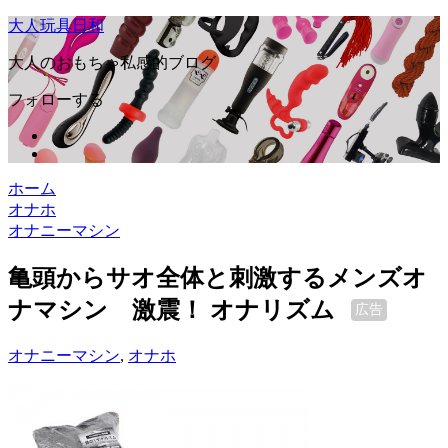
大人玩具日和
大人のおもちゃ私感的ブログ
フォローする
ホーム
オナホ
オナニーマシン
亀頭からサオ全体と刺激するメンズオ
ナマシン 激震！ オナリズム
広告
オナニーマシン
,
オナホ