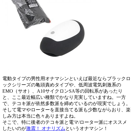
電動タイプの男性用オナマシンといえば最近ならブラックロ
ックシリーズの亀頭責めタイプや、低周波電気刺激系の
EMO（サオ）、A10サイクロンSA等の回転系があったり
と、ここ最近幅広い種類でかなり充実していますね。一方
で、テコキ派が依然多数派を締めているのが現実でしょう。
そして電マやローターを直接当てる派も少数ながらおり、楽
しみ方は本当に色々ありますよね。
そこで、特に後者の
テコキ派と電マ/ローター派
にオススメ
したいのが
激震！ オナリズム
というオナマシン！