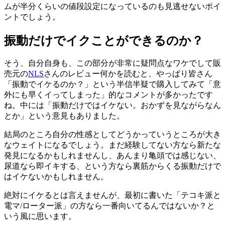
ムが半分くらいの値段設定になっているのも見逃せないポイ
ントでしょう。
振動だけでイクことができるのか？
そう、自分自身も、この部分が非常に疑問点なワケでして販
売元の
NLS
さんのレビュー何かを読むと、やっぱり皆さん
「振動でイケるのか？」という半信半疑で購入してみて「意
外にも早くイってしまった」的なコメントが多かったです
ね。中には「振動だけではイケない。おかずを見ながらなん
とか」という意見もありました。
結局のところ自分の性感としてどうかっていうところが大き
なウェイトになるでしょう。まだ経験してない方なら新たな
発見になるかもしれませんし、あんまり亀頭では感じない、
尿道なら即イキする、という方なら裏筋からくる振動だけで
はイケないかもしれません。
絶対にイケるとは言えませんが、最初に書いた「テコキ派と
電マ/ローター派」の方なら一番向いてるんではないか？と
いう風に思います。