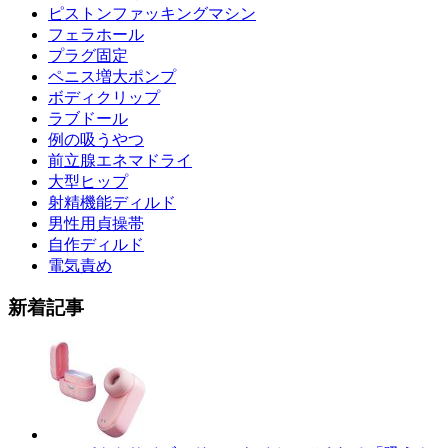
ピストンファッキングマシン
フェラホール
プラグ固定
ペニス増大ポンプ
ボディクリップ
ラブドール
例の吸うやつ
前立腺エネマドライ
大型ヒップ
射精機能ディルド
男性用貞操帯
自作ディルド
電気責め
新着記事