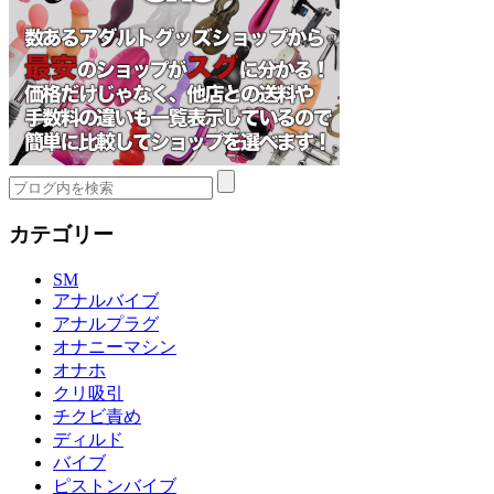
カテゴリー
SM
アナルバイブ
アナルプラグ
オナニーマシン
オナホ
クリ吸引
チクビ責め
ディルド
バイブ
ピストンバイブ