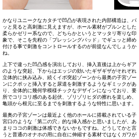
かなりユニークなカタチで凹凸が表現された内部構造は、パ
ッと見ると高刺激に見えますが、ホール素材がプルンとした
柔らかゼリー系なので、どちらかというとマッタリ寄りな印
象で、そこを先程の「プレッシングパッド」でギュッと締め
付ける事で刺激をコントロールするのが前提なんでしょうか
ね。
上下で違った凹凸感を演出しており、挿入直後は上からギア
のような突起、下からはエッジの効いたギザギザがそれぞれ
立体的に挟み込み、続くイボ突起ゾーンから最奥の子宮ゾー
ンにクポッと挿入すると尿道を刺激するようなギミックがあ
り、全体的に幾何学模様チックなデザインになっており、要
所でコリコリ感のある起伏、ゾリゾリヒダの擦れを楽しめ、
亀頭から根元に至るまでを刺激するような特性に思います。
最奥の子宮ゾーンは最近よく他のホールに搭載されている子
宮口のような「第二の穴」的な挿入感かと思いましたが、あ
まりココの刺激は体感できないかもですね。どうしてかと言
うと普通のオナホの用に自在に伸縮する素材ではなくガワが