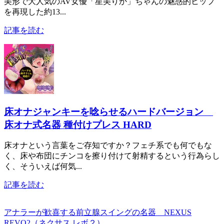
美形で大人気のAV女優「星美りか」ちゃんの魅惑的ヒップ
を再現した約13...
記事を読む
床オナジャンキーを唸らせるハードバージョン
床オナ式名器 種付けプレス HARD
床オナという言葉をご存知ですか？フェチ系でも何でもな
く、床や布団にチンコを擦り付けて射精するという行為らし
く、そういえば何気...
記事を読む
アナラーが歓喜する前立腺スイングの名器 NEXUS
REVO2（ネクサス レボ２）