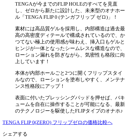
TENGAが今までのFLIP HOLEのすべてを見直
し、ゼロから新たに設計した、未来型のオナホー
ル「TENGA FLIP 0 (テンガフリップ ゼロ)」！
素材には高品質ゲルを採用し、内部構造は過去最
高の高密度ディテールで構成されているので、か
つてない極上の使用感が味わえ、挿入口もゲルと
ヒンジが一体となったシームレスな構造なので、
ローション漏れを防ぎながら、気密性も格段に向
上しています！
本体が内部ホールごと2つに開くフリップスタイ
ルなので、ローションを塗布しやすく、メンテナ
ンス性格段にアップ！
表面に付いたプレッシングパッドを押せば、バキ
ュームを自在に操作することが可能になる、最新
のテクノロジーを駆使したFLIPタイプのオナホ♪
TENGA FLIP 0(ZERO) フリップゼロの価格比較へ
シェアする