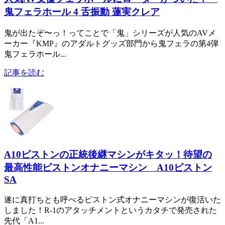
鬼フェラホール 4 舌振動 蓮実クレア
鬼が出たぞ〜っ！ってことで「鬼」シリーズが人気のAVメ
ーカー『KMP』のアダルトグッズ部門から鬼フェラの第4弾
鬼フェラホール...
記事を読む
A10ピストンの正統後継マシンがキタッ！待望の
最高性能ピストンオナニーマシン A10ピストン
SA
遂に真打ちとも呼べるピストン式オナニーマシンが復活いた
しました！R-1のアタッチメントというカタチで発売された
先代「A1...