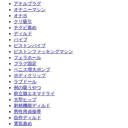
アナルプラグ
オナニーマシン
オナホ
クリ吸引
チクビ責め
ディルド
バイブ
ピストンバイブ
ピストンファッキングマシン
フェラホール
プラグ固定
ペニス増大ポンプ
ボディクリップ
ラブドール
例の吸うやつ
前立腺エネマドライ
大型ヒップ
射精機能ディルド
男性用貞操帯
自作ディルド
電気責め