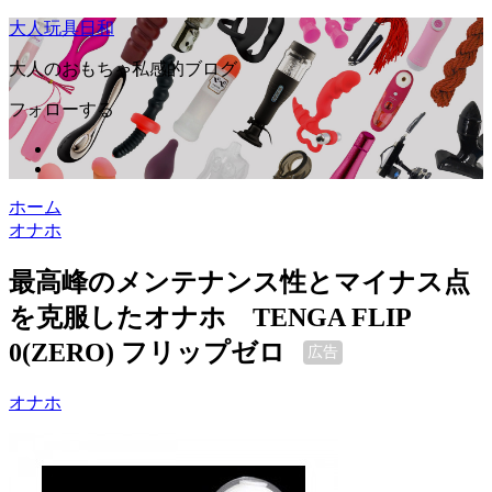
大人玩具日和
大人のおもちゃ私感的ブログ
フォローする
ホーム
オナホ
最高峰のメンテナンス性とマイナス点
を克服したオナホ TENGA FLIP
0(ZERO) フリップゼロ
広告
オナホ