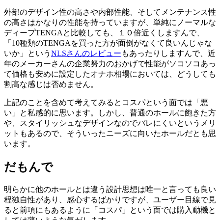
外部のデザイン性の高さや内部性能、そしてメンテナンス性
の高さはかなりの性能を持っていますが、単純にノーマルな
ディープTENGAと比較しても、１０倍近くしますんで、
「10種類のTENGAを買った方が面倒がなくて良いんじゃな
いか」という
NLSさんのレビュー
もあったりしますんで、近
年のメーカーさんの企業努力のおかげで性能がソコソコあっ
て価格も安めに設定したオナホ相場においては、どうしても
割高な感じは否めません。
上記のことを含めて考えてみるとコスパという面では「悪
い」と私感的に思います。しかし、普通のホールに飽きた方
や、スタイリッシュなデザインなのでバレにくいというメリ
ットもあるので、そういったニーズに向いたホールだとも思
います。
だもんで
明らかに他のホールとは違う設計思想は唯一と言っても良い
程独自性があり、感心するばかりですが、ユーザー目線で見
ると前項にもあるように「コスパ」という面では購入動機と