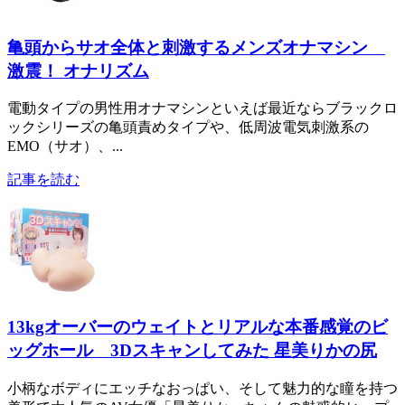
亀頭からサオ全体と刺激するメンズオナマシン
激震！ オナリズム
電動タイプの男性用オナマシンといえば最近ならブラックロ
ックシリーズの亀頭責めタイプや、低周波電気刺激系の
EMO（サオ）、...
記事を読む
13kgオーバーのウェイトとリアルな本番感覚のビ
ッグホール 3Dスキャンしてみた 星美りかの尻
小柄なボディにエッチなおっぱい、そして魅力的な瞳を持つ